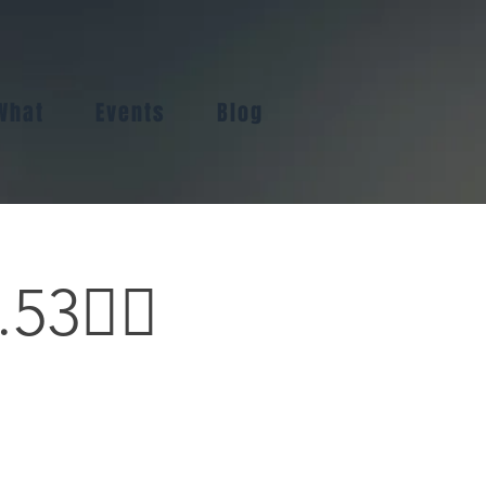
What
Events
Blog
3🏳️‍🌈