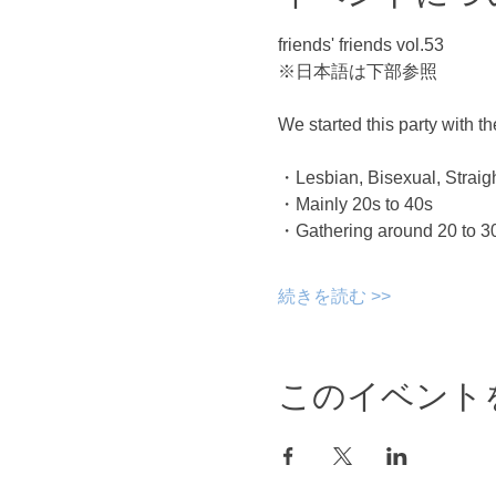
friends' friends vol.53
※日本語は下部参照
We started this party with the
・Lesbian, Bisexual, Straight
・Mainly 20s to 40s
・Gathering around 20 to 30 
続きを読む >>
このイベント