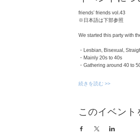
friends' friends vol.43
※日本語は下部参照
We started this party with the
・Lesbian, Bisexual, Straight
・Mainly 20s to 40s
・Gathering around 40 to 50 
続きを読む >>
このイベント