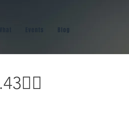
What
Events
Blog
3🏳️‍🌈