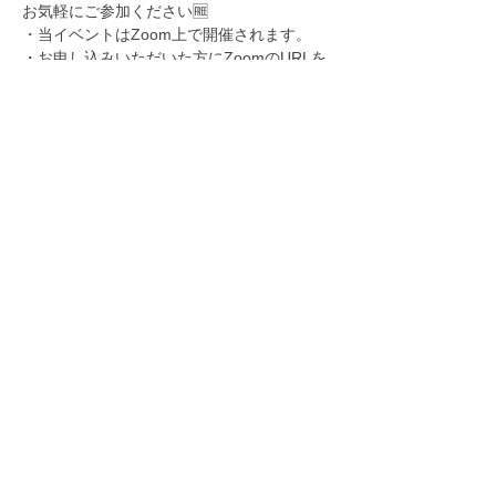
お気軽にご参加ください🆓
・当イベントはZoom上で開催されます。

・お申し込みいただいた方にZoomのURLを
お送りいたします。

・定員各会100名

・Zoomではお部屋をいくつか用意しますの
で5人程度のグループに分かれて会話をお楽
しみいただきます。

・ローテーション有！

・基本、カメラはオンでお願いいたします
🙇‍♀️
【日時】

第1回

2021/5/4(火)

20:00〜21:30

※Lesbian, Bisexualの女性向け
続きを読む >>
このイベントをシェア