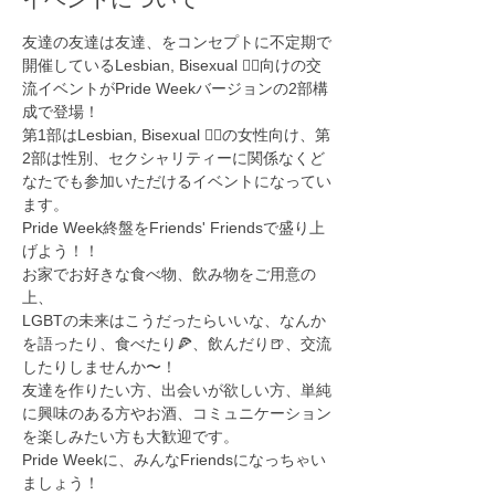
友達の友達は友達、をコンセプトに不定期で
開催しているLesbian, Bisexual 🏳️‍🌈向けの交
流イベントがPride Weekバージョンの2部構
成で登場！

第1部はLesbian, Bisexual 🏳️‍🌈の女性向け、第
2部は性別、セクシャリティーに関係なくど
なたでも参加いただけるイベントになってい
ます。

Pride Week終盤をFriends' Friendsで盛り上
げよう！！
お家でお好きな食べ物、飲み物をご用意の
上、

LGBTの未来はこうだったらいいな、なんか
を語ったり、食べたり🍕、飲んだり🍺、交流
したりしませんか〜！
友達を作りたい方、出会いが欲しい方、単純
に興味のある方やお酒、コミュニケーション
を楽しみたい方も大歓迎です。

Pride Weekに、みんなFriendsになっちゃい
ましょう！